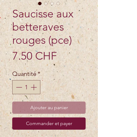
Saucisse aux
betteraves
rouges (pce)
Prix
7.50 CHF
Quantité
*
Ajouter au panier
Commander et payer