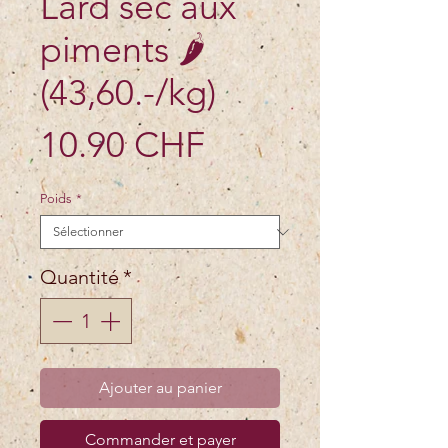
Lard sec aux
piments 🌶️
(43,60.-/kg)
Prix
10.90 CHF
Poids
*
Quantité
*
Ajouter au panier
Commander et payer