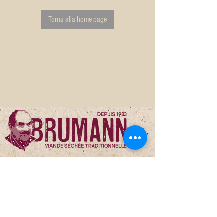
Torna alla home page
Indirizzo e contatto
Rue de Fauporte 22 - 3977 Granges - VS
027 458 10 60 - 079 434
88 78
info@brumannviande.ch