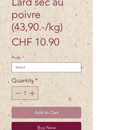
Lard sec au
poivre
(43,90.-/kg)
Price
CHF 10.90
Poids
*
Quantity
*
Add to Cart
Buy Now