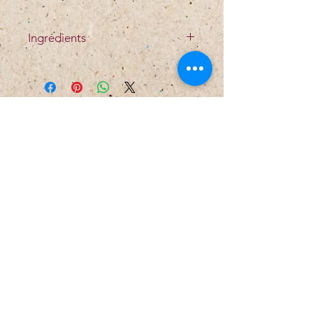
directement d’Espagne.
Ingrédients
Viande de porc (CH), sel de
cuisine, épices, paprika,
dextrine, acétate de sodium (E-
262,) maltodextrine, épices,
citrate de sodium (E-331),
ascorbate de sodium (E-301),
arôme, cochenille (E-120).
Address & contact
Rue de Fauporte 22 - 3977 Granges - VS
027 458 10 60 - 079 434
88 78
info@brumannviande.ch
Schedule
ma - ve
9 a.m. - 12 p.m.
2 p.m. - 6 p.m.