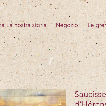
za
La nostra storia
Negozio
Le gren
Saucisse
d’Héren