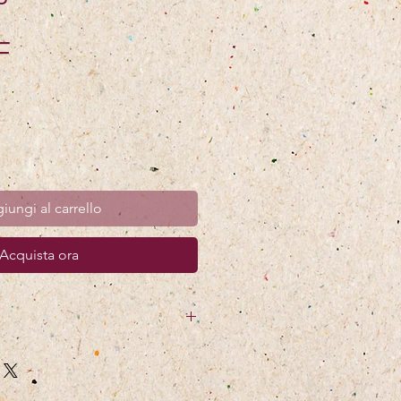
Prezzo
F
iungi al carrello
Acquista ora
 la race d’Hérens (CH),
), sel de Cuisine, Épices ,
e bettes, extrait d’Acerola,