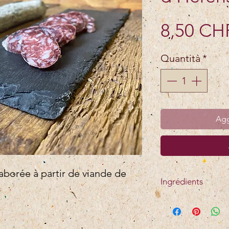
8,50 CH
Quantità
*
Agg
aborée à partir de viande de
Ingrédients
s
Viande de bœuf de
viande de porc (CH
concentré de jus d