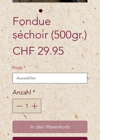
Fondue
séchoir (500gr.)
Preis
CHF 29.95
Poids
*
Anzahl
*
In den Warenkorb